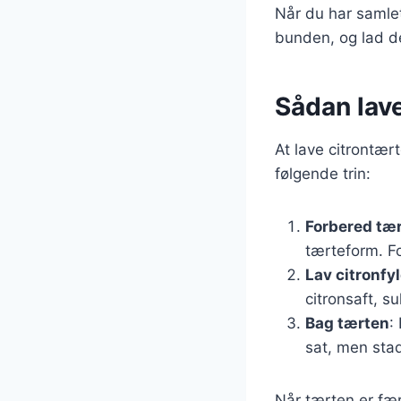
Når du har samlet
bunden, og lad de
Sådan lav
At lave citrontær
følgende trin:
Forbered tæ
tærteform. Fo
Lav citronfy
citronsaft, s
Bag tærten
:
sat, men stad
Når tærten er fæ