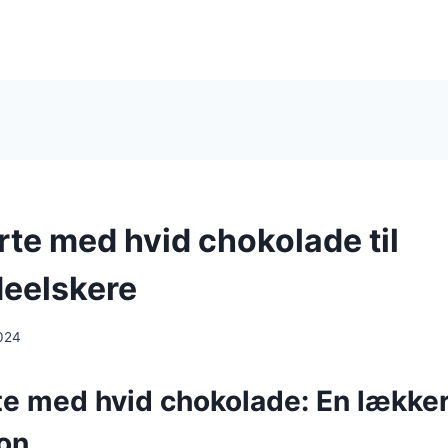
rte med hvid chokolade til
eelskere
024
te med hvid chokolade: En lække
on