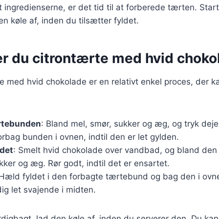
 ingredienserne, er det tid til at forberede tærten. Star
n køle af, inden du tilsætter fyldet.
er du citrontærte med hvid choko
te med hvid chokolade er en relativt enkel proces, der k
rtebunden
: Bland mel, smør, sukker og æg, og tryk deje
rbag bunden i ovnen, indtil den er let gylden.
ldet
: Smelt hvid chokolade over vandbad, og bland den
ukker og æg. Rør godt, indtil det er ensartet.
 Hæld fyldet i den forbagte tærtebund og bag den i ovnen
ig let svajende i midten.
rdigbagt, lad den køle af, inden du serverer den. Du k