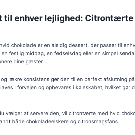
 til enhver lejlighed: Citrontært
vid chokolade er en alsidig dessert, der passer til enhve
en festlig middag, en fødselsdag eller en simpel sønda
nere dine gæster.
og lækre konsistens gør den til en perfekt afslutning på
aves i forvejen og opbevares i køleskabet, hvilket gør den
 vælger at servere den, vil citrontærte med hvid choko
blandt både chokoladeelskere og citronsmagsfans.