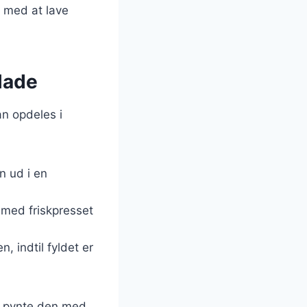
t med at lave
lade
an opdeles i
n ud i en
 med friskpresset
, indtil fyldet er
an pynte den med