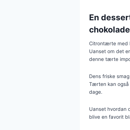
En dessert
chokolade
Citrontærte med h
Uanset om det er 
denne tærte impo
Dens friske smag 
Tærten kan også l
dage.
Uanset hvordan du
blive en favorit 