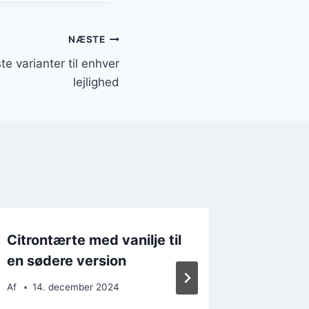
NÆSTE
e varianter til enhver
lejlighed
Citrontærte med vanilje til
Citron
en sødere version
mandel
nøddea
Af
14. december 2024
Af
8. d