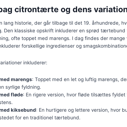
bag citrontærte og dens variatio
 lang historie, der går tilbage til det 19. århundrede, h
g. Den klassiske opskrift inkluderer en sprød tærtebund
ning, ofte toppet med marengs. I dag findes der mange v
inkluderer forskellige ingredienser og smagskombination
riationer inkluderer:
 med marengs
: Toppet med en let og luftig marengs, der
en syrlige fyldning.
 med fløde
: En rigere version, hvor fløde tilsættes fylde
stens.
 med kiksebund
: En hurtigere og lettere version, hvor 
 stedet for en traditionel tærtebund.