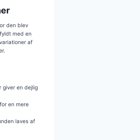
ner
vor den blev
 fyldt med en
ariationer af
er.
 giver en dejlig
t for en mere
bunden laves af