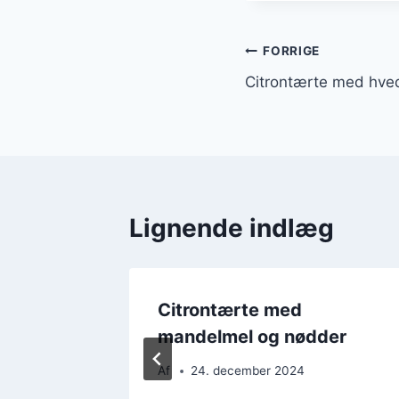
Indlægsnavi
FORRIGE
Citrontærte med hvede
Lignende indlæg
Citrontærte med
mandelmel og nødder
Af
24. december 2024