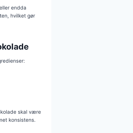
eller endda
ten, hvilket gør
okolade
gredienser:
hokolade skal være
emet konsistens.