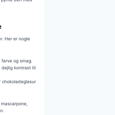
e
. Her er nogle
g farve og smag.
ejlig kontrast til
r chokoladeglasur
m mascarpone,
n.