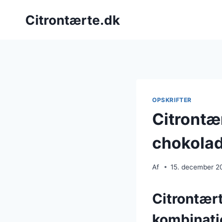
Fortsæt
Citrontærte.dk
til
indhold
OPSKRIFTER
Citrontæ
chokolad
Af
15. december 2
Citrontær
kombinati