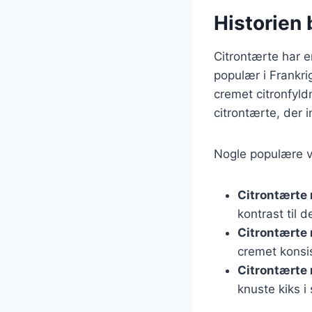
Historien 
Citrontærte har en
populær i Frankri
cremet citronfyld
citrontærte, der 
Nogle populære va
Citrontærte
kontrast til d
Citrontærte
cremet konsi
Citrontærte
knuste kiks i