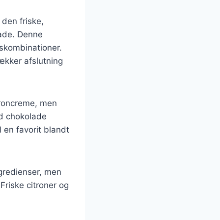
den friske,
lade. Denne
gskombinationer.
ækker afslutning
itroncreme, men
id chokolade
l en favorit blandt
gredienser, men
 Friske citroner og