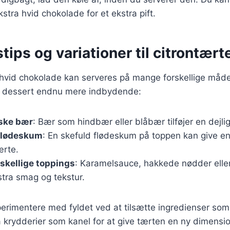
stra hvid chokolade for et ekstra pift.
tips og variationer til citrontært
hvid chokolade kan serveres på mange forskellige måder
din dessert endnu mere indbydende:
iske bær
: Bær som hindbær eller blåbær tilføjer en dejli
flødeskum
: En skefuld flødeskum på toppen kan give en d
ærte.
skellige toppings
: Karamelsauce, hakkede nødder elle
kstra smag og tekstur.
erimentere med fyldet ved at tilsætte ingredienser so
 krydderier som kanel for at give tærten en ny dimensio