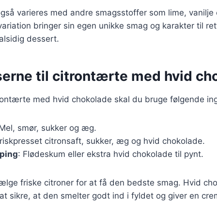
gså varieres med andre smagsstoffer som lime, vanilje 
ariation bringer sin egen unikke smag og karakter til ret
 alsidig dessert.
erne til citrontærte med hvid ch
trontærte med hvid chokolade skal du bruge følgende in
 Mel, smør, sukker og æg.
Friskpresset citronsaft, sukker, æg og hvid chokolade.
pping
: Flødeskum eller ekstra hvid chokolade til pynt.
 vælge friske citroner for at få den bedste smag. Hvid c
r at sikre, at den smelter godt ind i fyldet og giver en cr