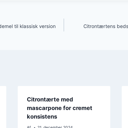
gation
mel til klassisk version
Citrontærtens bedst
Citrontærte med
mascarpone for cremet
konsistens
Af
21. december 2024