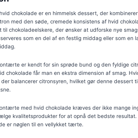
hvid chokolade er en himmelsk dessert, der kombinerer 
citron med den søde, cremede konsistens af hvid choko
t til chokoladeelskere, der ønsker at udforske nye sma
serveres som en del af en festlig middag eller som en l
iddag.
rontærte er kendt for sin sprøde bund og den fyldige c
hvid chokolade får man en ekstra dimension af smag. Hv
 der balancerer citronsyren, hvilket gør denne dessert ti
sne.
itrontærte med hvid chokolade kræves der ikke mange in
vælge kvalitetsprodukter for at opnå det bedste resultat.
e er nøglen til en vellykket tærte.