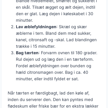
blande hvedemelet, smørret og sukkeret i
en skål. Tilsæt ægget og ælt dejen, indtil
den er glat. Læg dejen i køleskabet i 30
minutter.
Lav æblefyldningen
: Skræl og skær
æblerne i tern. Bland dem med sukker,
kanel, citronsaft og -skal. Lad blandingen
trække i 15 minutter.
Bag tærten
: Forvarm ovnen til 180 grader.
Rul dejen ud og læg den i en tærteform.
Fordel æblefyldningen over bunden og
hæld citronsmagen over. Bag i ca. 40
minutter, eller indtil fyldet er sat.
Når tærten er færdigbagt, lad den køle af,
inden du serverer den. Den kan pyntes med
flødeskum eller friske bær for en ekstra lækker