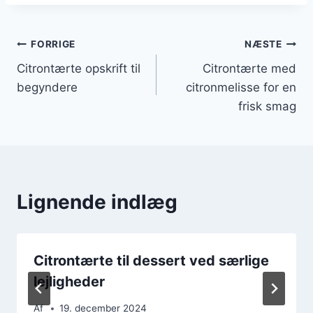
Indlægsnavigation
FORRIGE
NÆSTE
Citrontærte opskrift til
Citrontærte med
begyndere
citronmelisse for en
frisk smag
Lignende indlæg
Citrontærte til dessert ved særlige
lejligheder
Af
19. december 2024