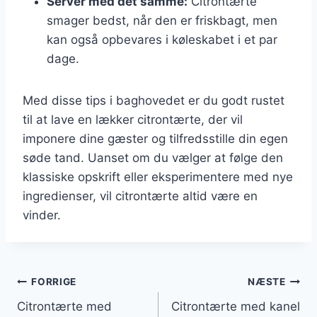
Server med det samme:
Citrontærte
smager bedst, når den er friskbagt, men
kan også opbevares i køleskabet i et par
dage.
Med disse tips i baghovedet er du godt rustet
til at lave en lækker citrontærte, der vil
imponere dine gæster og tilfredsstille din egen
søde tand. Uanset om du vælger at følge den
klassiske opskrift eller eksperimentere med nye
ingredienser, vil citrontærte altid være en
vinder.
Indlægsnavigation
FORRIGE
NÆSTE
Citrontærte med
Citrontærte med kanel