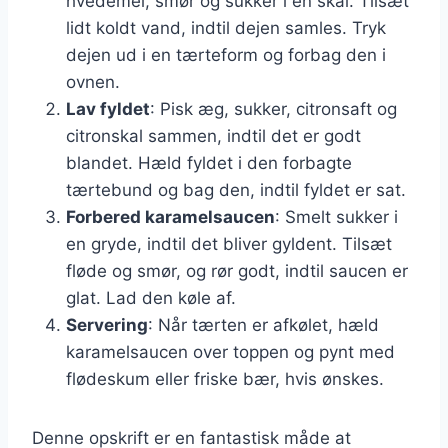
hvedemel, smør og sukker i en skål. Tilsæt
lidt koldt vand, indtil dejen samles. Tryk
dejen ud i en tærteform og forbag den i
ovnen.
Lav fyldet
: Pisk æg, sukker, citronsaft og
citronskal sammen, indtil det er godt
blandet. Hæld fyldet i den forbagte
tærtebund og bag den, indtil fyldet er sat.
Forbered karamelsaucen
: Smelt sukker i
en gryde, indtil det bliver gyldent. Tilsæt
fløde og smør, og rør godt, indtil saucen er
glat. Lad den køle af.
Servering
: Når tærten er afkølet, hæld
karamelsaucen over toppen og pynt med
flødeskum eller friske bær, hvis ønskes.
Denne opskrift er en fantastisk måde at