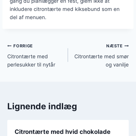
gang du planlægger en fest, glem ikke at
inkludere citrontærte med kiksebund som en
del af menuen.
Indlægsnavigation
FORRIGE
NÆSTE
Citrontærte med
Citrontærte med smør
perlesukker til nytår
og vanilje
Lignende indlæg
Citrontærte med hvid chokolade