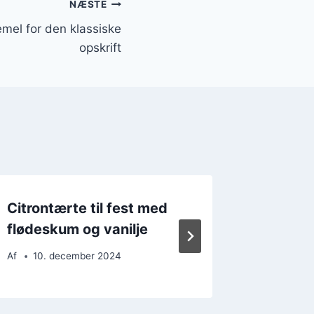
NÆSTE
mel for den klassiske
opskrift
Citrontærte til fest med
Citron
flødeskum og vanilje
citronm
Af
10. december 2024
Af
18. 