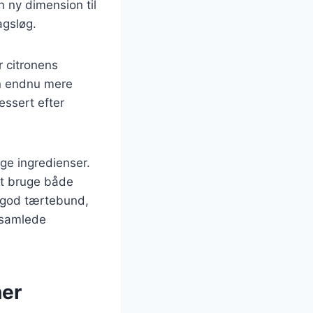
n ny dimension til
agsløg.
r citronens
n endnu mere
essert efter
ige ingredienser.
at bruge både
n god tærtebund,
n samlede
ner