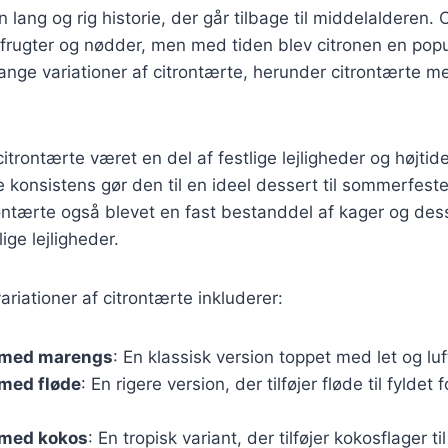
 lang og rig historie, der går tilbage til middelalderen. 
frugter og nødder, men med tiden blev citronen en popu
nge variationer af citrontærte, herunder citrontærte m
citrontærte været en del af festlige lejligheder og højtide
 konsistens gør den til en ideel dessert til sommerfeste
ontærte også blevet en fast bestanddel af kager og dess
ige lejligheder.
riationer af citrontærte inkluderer:
 med marengs
: En klassisk version toppet med let og lu
 med fløde
: En rigere version, der tilføjer fløde til fyldet
 med kokos
: En tropisk variant, der tilføjer kokosflager ti