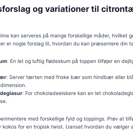
forslag og variationer til citron
ime kan serveres på mange forskellige måder, hvilket gø
Her er nogle forslag til, hvordan du kan præsentere din t
kum
: En let og luftig flødeskum på toppen tilføjer en dejli
bær
: Server tærten med friske bær som hindbær eller bl
dimension.
deglasur
: For chokoladeelskere kan en let chokoladeg
lse.
rimentere med forskellige fyld og toppings. Prøv at tilf
r kokos for en tropisk twist. Uanset hvordan du vælger a