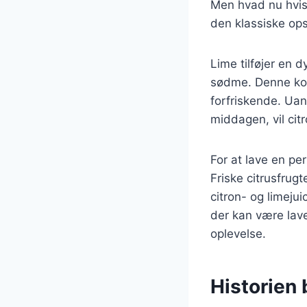
Men hvad nu hvis v
den klassiske ops
Lime tilføjer en 
sødme. Denne kom
forfriskende. Uan
middagen, vil cit
For at lave en per
Friske citrusfrug
citron- og limej
der kan være lave
oplevelse.
Historien 