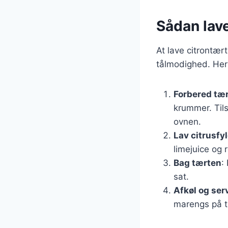
Sådan lave
At lave citrontært
tålmodighed. Her 
Forbered tæ
krummer. Til
ovnen.
Lav citrusfy
limejuice og r
Bag tærten
:
sat.
Afkøl og ser
marengs på 