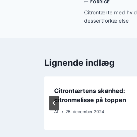
Indlægsnavi
FORRIGE
Citrontærte med hvi
dessertforkælelse
Lignende indlæg
 til
Citrontærtens skønhed:
citronmelisse på toppen
Af
25. december 2024