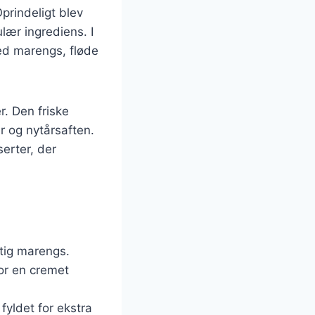
Oprindeligt blev
lær ingrediens. I
ed marengs, fløde
r. Den friske
r og nytårsaften.
erter, der
ftig marengs.
 for en cremet
l fyldet for ekstra