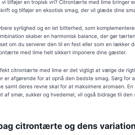
i tilføjer en tropisk vri? Citrontærte med lime bringer e
krift og tilføjer en eksotisk smag, der vil glæde dine sm
dybere syrlighed og en let bitterhed, som komplementere
bination skaber en harmonisk balance, der gør tærte
set om du serverer den til en fest eller som en lækker d
rontærte med lime helt sikkert imponere dine gæster.
fekt citrontærte med lime er det vigtigt at vælge de rigt
ter er afgørende for at opnå den bedste smag. Sørg for 
uice samt deres revne skal for at maksimere aromaen. E
t af smør, sukker og hvedemel, vil også bidrage til de
bag citrontærte og dens variatio