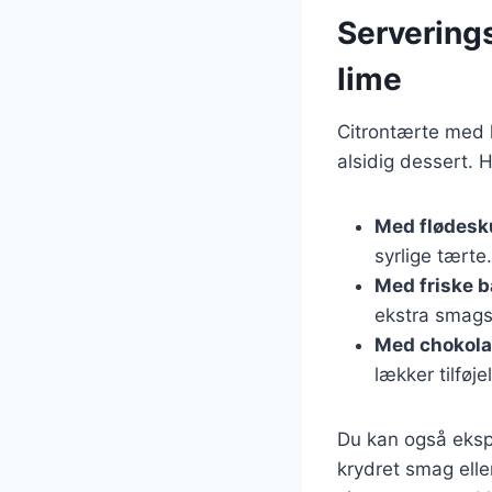
Serverings
lime
Citrontærte med l
alsidig dessert. 
Med flødes
syrlige tærte.
Med friske 
ekstra smags
Med chokola
lækker tilføje
Du kan også ekspe
krydret smag elle