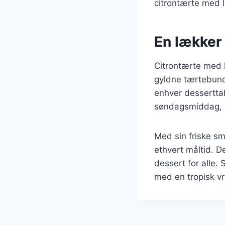
citrontærte med l
En lækker 
Citrontærte med l
gyldne tærtebund, 
enhver desserttab
søndagsmiddag, v
Med sin friske sm
ethvert måltid. De
dessert for alle.
med en tropisk vr