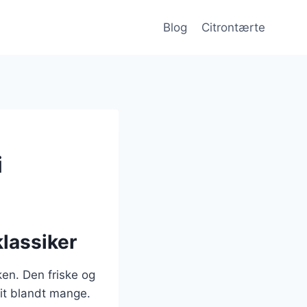
Blog
Citrontærte
i
klassiker
ken. Den friske og
rit blandt mange.