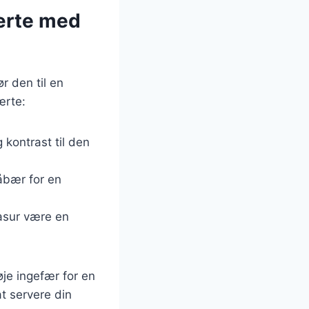
tærte med
r den til en
ærte:
g kontrast til den
åbær for en
lasur være en
øje ingefær for en
t servere din