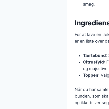
smag.
Ingrediens
For at lave en læ
er en liste over 
Tærtebund
:
Citrusfyld
: 
og majsstivel
Toppen
: Val
Når du har samlet
bunden, som skal 
og ikke bliver sog