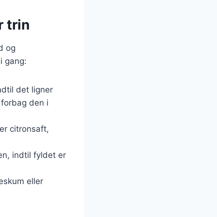
 trin
id og
i gang:
dtil det ligner
 forbag den i
r citronsaft,
, indtil fyldet er
eskum eller