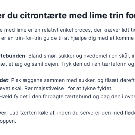
r du citrontærte med lime trin for
e med lime er en relativt enkel proces, der kræver lidt t
er en trin-for-trin guide til at hjælpe dig med at komme 
rtebunden
: Bland smør, sukker og hvedemel i en skål, in
sæt et æg og saml dejen. Tryk den ud i en tærteform og
ldet
: Pisk æggene sammen med sukker, og tilsæt derefte
evet skal. Rør majsstivelse i for at tykne fyldet.
 Hæld fyldet i den forbagte tærtebund og bag den i ovnen
ver
: Lad tærten køle af, inden du serverer den med flød
toppen.