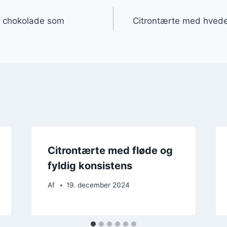
gation
d chokolade som
Citrontærte med hvede
Citrontærte med fløde og
fyldig konsistens
Af
19. december 2024