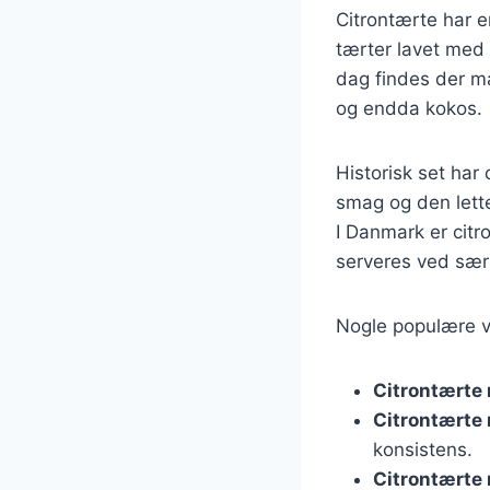
Citrontærte har en
tærter lavet med 
dag findes der ma
og endda kokos.
Historisk set har 
smag og den lette
I Danmark er citr
serveres ved særl
Nogle populære va
Citrontærte
Citrontærte
konsistens.
Citrontærte