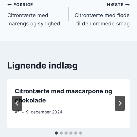
Indlægsnavigation
FORRIGE
NÆSTE
Citrontærte med
Citrontærte med fløde
marengs og syrlighed
til den cremede smag
Lignende indlæg
Citrontærte med mascarpone og
chokolade
Af
9. december 2024