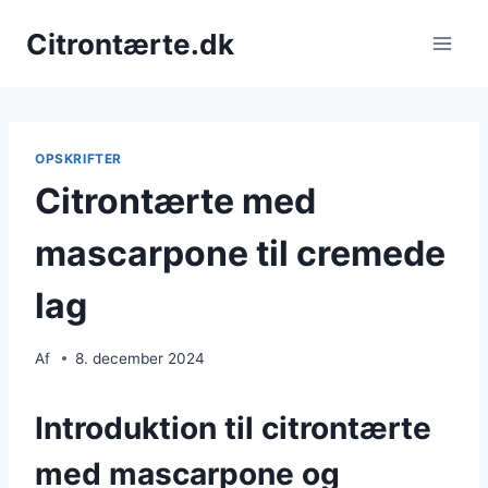
Fortsæt
Citrontærte.dk
til
indhold
OPSKRIFTER
Citrontærte med
mascarpone til cremede
lag
Af
8. december 2024
Introduktion til citrontærte
med mascarpone og