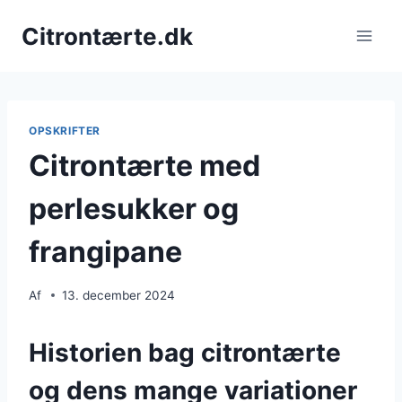
Fortsæt
Citrontærte.dk
til
indhold
OPSKRIFTER
Citrontærte med
perlesukker og
frangipane
Af
13. december 2024
Historien bag citrontærte
og dens mange variationer