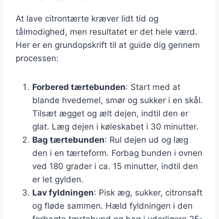
At lave citrontærte kræver lidt tid og
tålmodighed, men resultatet er det hele værd.
Her er en grundopskrift til at guide dig gennem
processen:
Forbered tærtebunden
: Start med at
blande hvedemel, smør og sukker i en skål.
Tilsæt ægget og ælt dejen, indtil den er
glat. Læg dejen i køleskabet i 30 minutter.
Bag tærtebunden
: Rul dejen ud og læg
den i en tærteform. Forbag bunden i ovnen
ved 180 grader i ca. 15 minutter, indtil den
er let gylden.
Lav fyldningen
: Pisk æg, sukker, citronsaft
og fløde sammen. Hæld fyldningen i den
forbagte tærtebund og bag i yderligere 25-