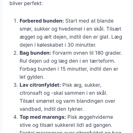
bliver perfekt:
Forbered bunden:
Start med at blande
smør, sukker og hvedemel i en skål. Tilsæt
ægget og ælt dejen, indtil den er glat. Læg
dejen i køleskabet i 30 minutter.
Bag bunden:
Forvarm ovnen til 180 grader.
Rul dejen ud og læg den i en tærteform.
Forbag bunden i 15 minutter, indtil den er
let gylden.
Lav citronfyldet:
Pisk æg, sukker,
citronsaft og -skal sammen i en skål.
Tilsæt smørret og varm blandingen over
vandbad, indtil den tykner.
Top med marengs:
Pisk æggehviderne
stive og tilsæt sukkeret lidt ad gangen.
Fordel marengsen over citronfyldet og bag