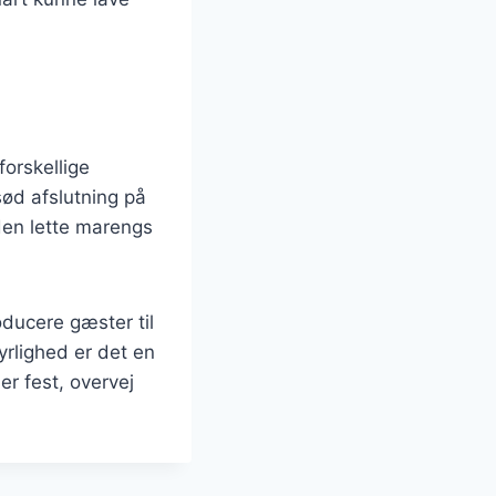
orskellige
sød afslutning på
den lette marengs
ducere gæster til
rlighed er det en
r fest, overvej