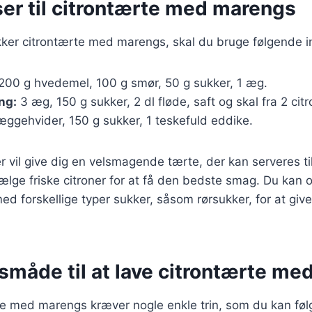
ser til citrontærte med marengs
kker citrontærte med marengs, skal du bruge følgende i
200 g hvedemel, 100 g smør, 50 g sukker, 1 æg.
ing:
3 æg, 150 g sukker, 2 dl fløde, saft og skal fra 2 citr
ggehvider, 150 g sukker, 1 teskefuld eddike.
r vil give dig en velsmagende tærte, der kan serveres til
 vælge friske citroner for at få den bedste smag. Du kan 
d forskellige typer sukker, såsom rørsukker, for at giv
måde til at lave citrontærte me
te med marengs kræver nogle enkle trin, som du kan følge