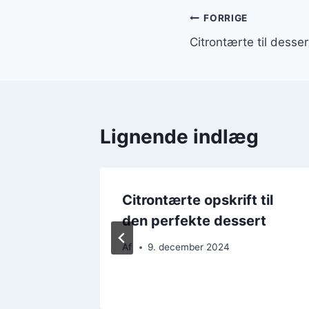
Indlægsnavi
FORRIGE
Citrontærte til dessert
Lignende indlæg
Citrontærte opskrift til
bær
den perfekte dessert
Af
9. december 2024