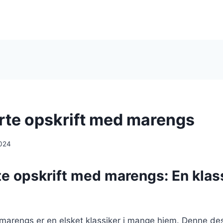
rte opskrift med marengs
024
te opskrift med marengs: En klas
marengs er en elsket klassiker i mange hjem. Denne de