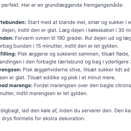
er perfekt. Her er en grundlæggende fremgangsmåde:
rtebunden:
Start med at blande mel, smør og sukker i e
dejen, indtil den er glat. Læg dejen i køleskabet i 30 mi
nden:
Forvarm ovnen til 180 grader. Rul dejen ud og læg
rbag bunden i 15 minutter, indtil den er let gylden.
filling:
Pisk æggene og sukkeret sammen, tilsæt fløde, c
andingen i den forbagte tærtebund og bag i yderligere 
rengsen:
Pisk æggehviderne stive, tilsæt sukker lidt ad
sen er glat. Tilsæt eddike og pisk i et minut mere.
med marengs:
Fordel marengsen over den bagte citronsk 
nutter, indtil marengsen er let gylden.
rdigbagt, lad den køle af, inden du serverer den. Den 
t drys flormelis for ekstra dekoration.