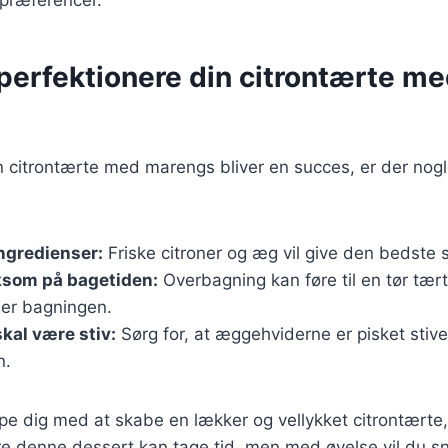
t perfektionere din citrontærte m
din citrontærte med marengs bliver en succes, er der nogl
ingredienser:
Friske citroner og æg vil give den bedste
som på bagetiden:
Overbagning kan føre til en tør tært
er bagningen.
kal være stiv:
Sørg for, at æggehviderne er pisket stiv
n.
ælpe dig med at skabe en lækker og vellykket citrontært
tre denne dessert kan tage tid, men med øvelse vil du s