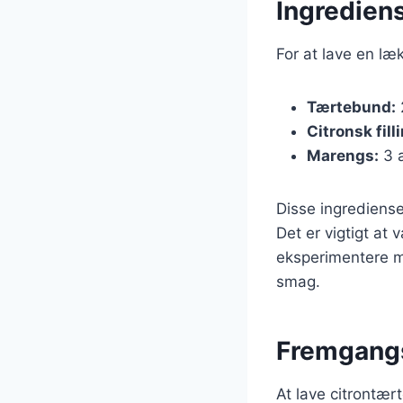
Ingredien
For at lave en læ
Tærtebund:
Citronsk fill
Marengs:
3 æ
Disse ingrediense
Det er vigtigt at
eksperimentere me
smag.
Fremgangs
At lave citrontær