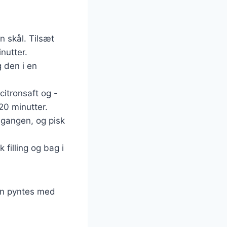
n skål. Tilsæt
nutter.
 den i en
itronsaft og -
20 minutter.
 gangen, og pisk
filling og bag i
kan pyntes med