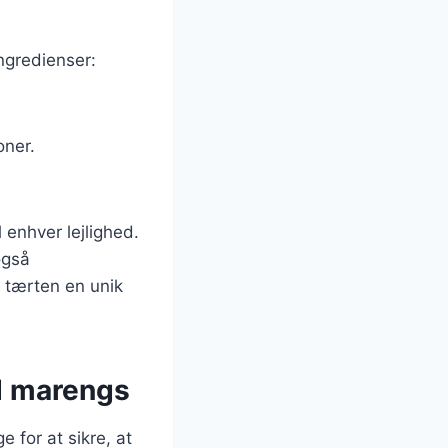
ngredienser:
oner.
 enhver lejlighed.
også
e tærten en unik
d marengs
 for at sikre, at