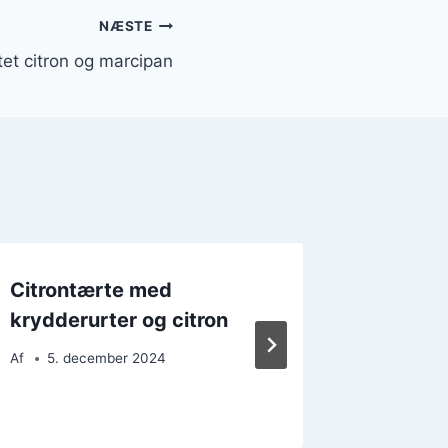
NÆSTE
tet citron og marcipan
Citrontærte med
Citront
krydderurter og citron
mandle
Af
5. december 2024
Af
24. 