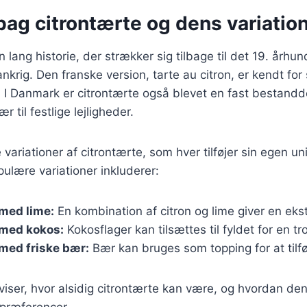
bag citrontærte og dens variatio
n lang historie, der strækker sig tilbage til det 19. århu
nkrig. Den franske version, tarte au citron, er kendt for
. I Danmark er citrontærte også blevet en fast bestandd
r til festlige lejligheder.
variationer af citrontærte, som hver tilføjer sin egen u
pulære variationer inkluderer:
med lime:
En kombination af citron og lime giver en ekst
 med kokos:
Kokosflager kan tilsættes til fyldet for en tro
med friske bær:
Bær kan bruges som topping for at tilf
 viser, hvor alsidig citrontærte kan være, og hvordan den
spræferencer.