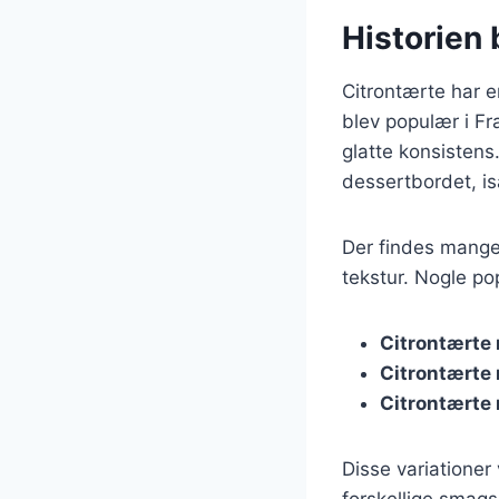
Historien 
Citrontærte har e
blev populær i Fra
glatte konsistens
dessertbordet, isæ
Der findes mange 
tekstur. Nogle po
Citrontærte 
Citrontærte
Citrontærte 
Disse variationer
forskellige smag