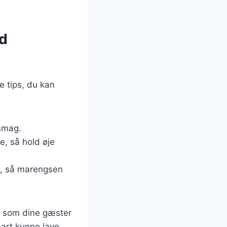
ed
e tips, du kan
 smag.
e, så hold øje
e, så marengsen
e, som dine gæster
nart kunne lave