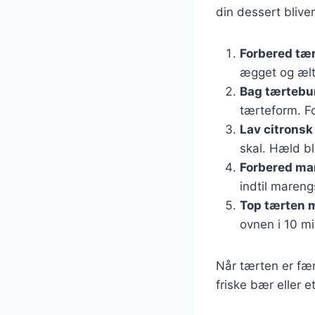
din dessert bliv
Forbered tæ
ægget og ælt 
Bag tærtebu
tærteform. Fo
Lav citronsk 
skal. Hæld bl
Forbered ma
indtil mareng
Top tærten 
ovnen i 10 mi
Når tærten er fæ
friske bær eller e