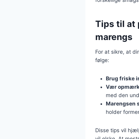
Tips til a
marengs
For at sikre, at 
følge:
Brug friske 
Vær opmærk
med den und
Marengsen s
holder forme
Disse tips vil hj
vil elske. At mes