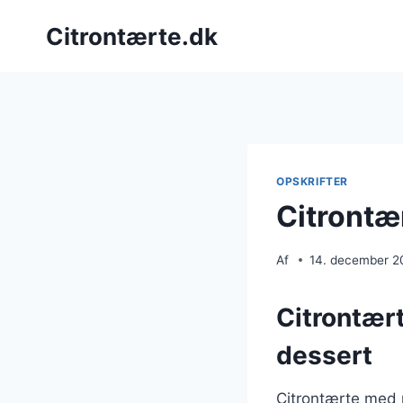
Fortsæt
Citrontærte.dk
til
indhold
OPSKRIFTER
Citrontæ
Af
14. december 2
Citrontær
dessert
Citrontærte med 