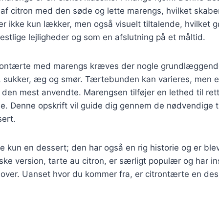
af citron med den søde og lette marengs, hvilket skabe
 ikke kun lækker, men også visuelt tiltalende, hvilket gø
festlige lejligheder og som en afslutning på et måltid.
itrontærte med marengs kræves der nogle grundlæggende
r, sukker, æg og smør. Tærtebunden kan varieres, men e
den mest anvendte. Marengsen tilføjer en lethed til re
. Denne opskrift vil guide dig gennem de nødvendige tr
ert.
ke kun en dessert; den har også en rig historie og er bl
nske version, tarte au citron, er særligt populær og har 
 over. Uanset hvor du kommer fra, er citrontærte en des