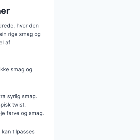
ner
ndrede, hvor den
 sin rige smag og
el af
nikke smag og
ra syrlig smag.
pisk twist.
øje farve og smag.
 kan tilpasses