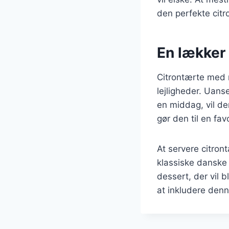
den perfekte cit
En lækker 
Citrontærte med m
lejligheder. Uans
en middag, vil de
gør den til en fa
At servere citro
klassiske danske
dessert, der vil 
at inkludere den