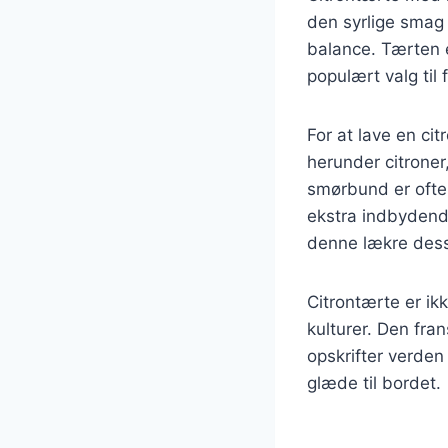
den syrlige smag 
balance. Tærten er
populært valg til 
For at lave en c
herunder citrone
smørbund er ofte 
ekstra indbydende
denne lækre dess
Citrontærte er ik
kulturer. Den fra
opskrifter verden
glæde til bordet.