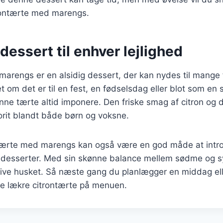
rontærte med marengs.
dessert til enhver lejlighed
arengs er en alsidig dessert, der kan nydes til mange f
et om det er til en fest, en fødselsdag eller blot som en 
nne tærte altid imponere. Den friske smag af citron og 
vorit blandt både børn og voksne.
ntærte med marengs kan også være en god måde at intro
 desserter. Med sin skønne balance mellem sødme og sy
blive husket. Så næste gang du planlægger en middag elle
ne lækre citrontærte på menuen.