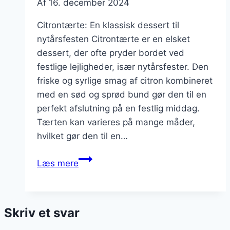
Af
16. december 2024
Citrontærte: En klassisk dessert til
nytårsfesten Citrontærte er en elsket
dessert, der ofte pryder bordet ved
festlige lejligheder, især nytårsfester. Den
friske og syrlige smag af citron kombineret
med en sød og sprød bund gør den til en
perfekt afslutning på en festlig middag.
Tærten kan varieres på mange måder,
hvilket gør den til en…
Citrontærte
Læs mere
til
nytårsfestens
søde
Skriv et svar
afslutning