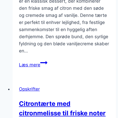
er en klassisk dessert, der kombinerer
den friske smag af citron med den søde
og cremede smag af vanilje. Denne tærte
er perfekt til enhver lejlighed, fra festlige
sammenkomster til en hyggelig aften
derhjemme. Den sprøde bund, den syrlige
fyldning og den bløde vaniljecreme skaber
en…
Citrontærte
Læs mere
med
vanilje
til
Opskrifter
dessertelskere
Citrontærte med
citronmelisse til friske noter