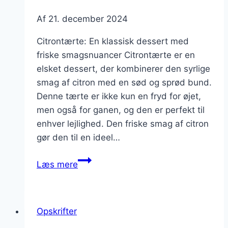
Af
21. december 2024
Citrontærte: En klassisk dessert med
friske smagsnuancer Citrontærte er en
elsket dessert, der kombinerer den syrlige
smag af citron med en sød og sprød bund.
Denne tærte er ikke kun en fryd for øjet,
men også for ganen, og den er perfekt til
enhver lejlighed. Den friske smag af citron
gør den til en ideel…
Citrontærte
Læs mere
med
citronmelisse
til
Opskrifter
friske