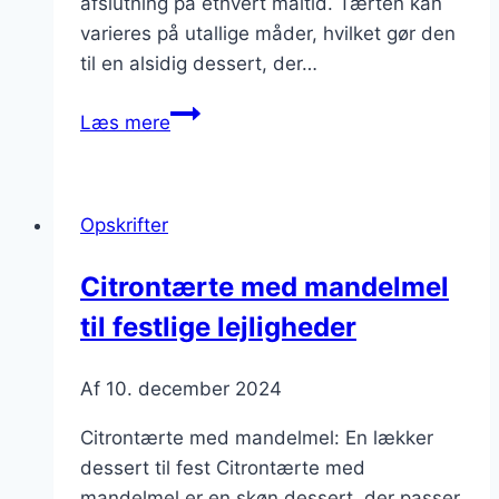
afslutning på ethvert måltid. Tærten kan
varieres på utallige måder, hvilket gør den
til en alsidig dessert, der…
Citrontærte
Læs mere
med
karamel
og
Opskrifter
citronskal
Citrontærte med mandelmel
til festlige lejligheder
Af
10. december 2024
Citrontærte med mandelmel: En lækker
dessert til fest Citrontærte med
mandelmel er en skøn dessert, der passer