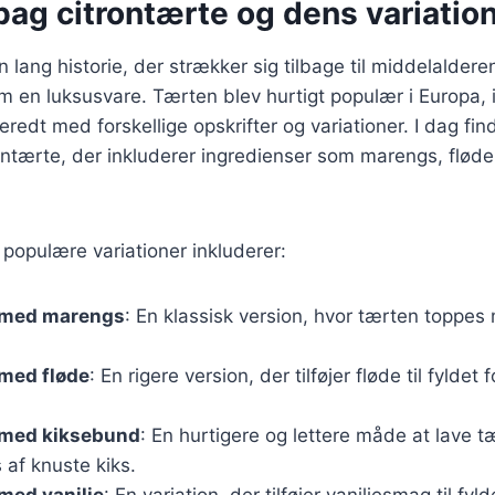
bag citrontærte og dens variatio
 lang historie, der strækker sig tilbage til middelalderen
m en luksusvare. Tærten blev hurtigt populær i Europa, i
eredt med forskellige opskrifter og variationer. I dag fin
rontærte, der inkluderer ingredienser som marengs, flød
populære variationer inkluderer:
 med marengs
: En klassisk version, hvor tærten toppes 
 med fløde
: En rigere version, der tilføjer fløde til fyldet
 med kiksebund
: En hurtigere og lettere måde at lave t
af knuste kiks.
med vanilje
: En variation, der tilføjer vaniljesmag til fyl