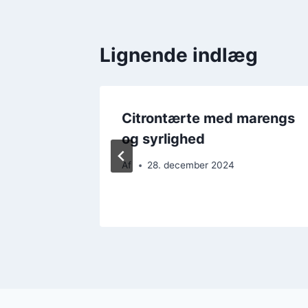
Lignende indlæg
Citrontærte med marengs
nfri
og syrlighed
Af
28. december 2024