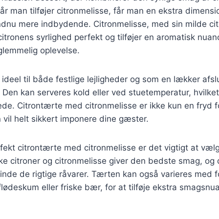
r man tilføjer citronmelisse, får man en ekstra dimensio
ndnu mere indbydende. Citronmelisse, med sin milde ci
tronens syrlighed perfekt og tilføjer en aromatisk nuan
rglemmelig oplevelse.
ideel til både festlige lejligheder og som en lækker afsl
en kan serveres kold eller ved stuetemperatur, hvilket
de. Citrontærte med citronmelisse er ikke kun en fryd f
 vil helt sikkert imponere dine gæster.
fekt citrontærte med citronmelisse er det vigtigt at vælg
ske citroner og citronmelisse giver den bedste smag, og 
 finde de rigtige råvarer. Tærten kan også varieres med f
lødeskum eller friske bær, for at tilføje ekstra smagsnu