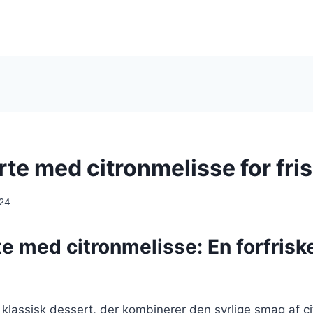
rte med citronmelisse for fri
024
e med citronmelisse: En forfris
 klassisk dessert, der kombinerer den syrlige smag af 