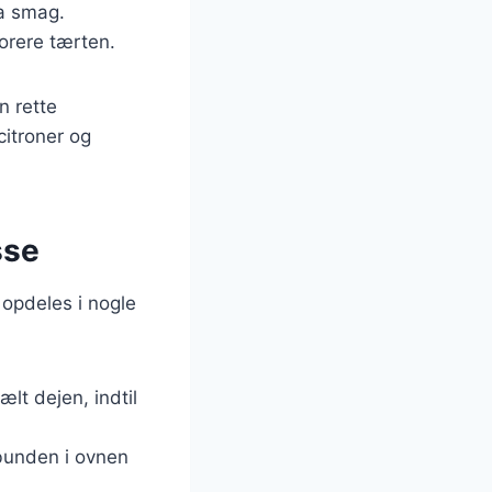
ra smag.
korere tærten.
n rette
citroner og
sse
 opdeles i nogle
ælt dejen, indtil
 bunden i ovnen