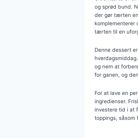
og sprød bund. Nå
der gør tærten e
komplementerer ci
tærten til en ufo
Denne dessert er 
hverdagsmiddag. D
og nem at forbere
for ganen, og den
For at lave en per
ingredienser. Fri
investere tid i at
toppings, såsom f