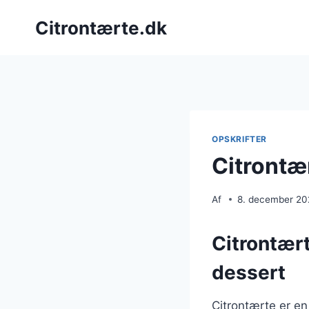
Fortsæt
Citrontærte.dk
til
indhold
OPSKRIFTER
Citrontæ
Af
8. december 2
Citrontært
dessert
Citrontærte er en