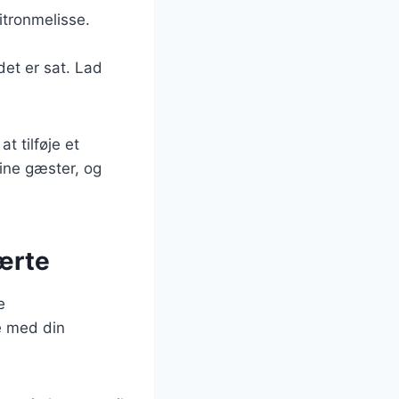
itronmelisse.
det er sat. Lad
t tilføje et
ine gæster, og
tærte
e
e med din