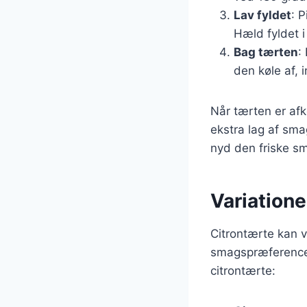
Lav fyldet
: 
Hæld fyldet 
Bag tærten
:
den køle af, 
Når tærten er afk
ekstra lag af sma
nyd den friske sm
Variationer
Citrontærte kan v
smagspræferencer
citrontærte: