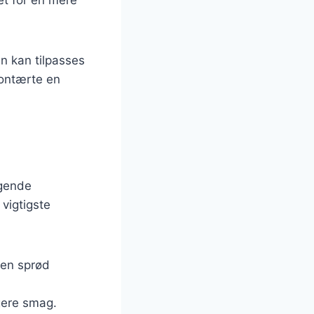
en kan tilpasses
rontærte en
ggende
 vigtigste
 en sprød
igere smag.