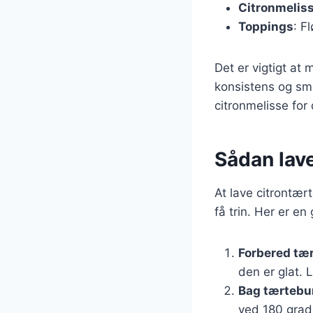
Citronmelis
Toppings
: F
Det er vigtigt at 
konsistens og sma
citronmelisse for
Sådan lav
At lave citrontær
få trin. Her er en
Forbered tæ
den er glat. 
Bag tærteb
ved 180 grader