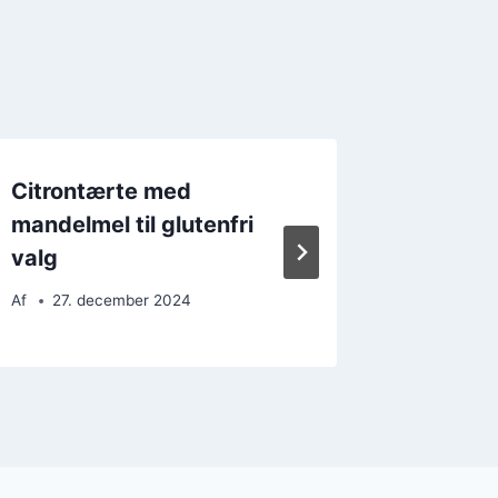
Citrontærte med
Citron
mandelmel til glutenfri
og fri
valg
Af
27. 
Af
27. december 2024