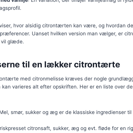
gsprofil.
 viser, hvor alsidig citrontærten kan være, og hvordan d
præferencer. Uanset hvilken version man vælger, er cit
 vil glæde.
erne til en lækker citrontærte
itrontærte med citronmelisse kræves der nogle grundlæ
kan varieres alt efter opskriften. Her er en liste over de
 Mel, smør, sukker og æg er de klassiske ingredienser til
Friskpresset citronsaft, sukker, æg og evt. fløde for en r