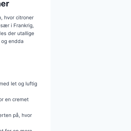
ner
, hvor citroner
sær i Frankrig,
des der utallige
e og endda
med let og luftig
 for en cremet
ærten på, hvor
det for en mere