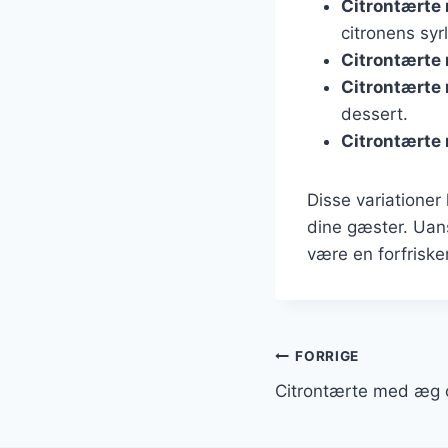
Citrontærte
citronens syr
Citrontærte
Citrontærte
dessert.
Citrontærte
Disse variationer 
dine gæster. Uans
være en forfrisk
Indlægsnavi
FORRIGE
Citrontærte med æg 