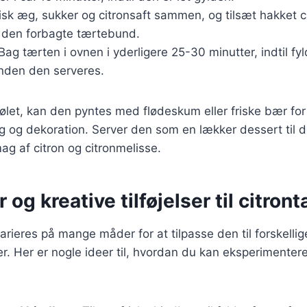
Pisk æg, sukker og citronsaft sammen, og tilsæt hakket c
i den forbagte tærtebund.
 Bag tærten i ovnen i yderligere 25-30 minutter, indtil fyl
inden den serveres.
ølet, kan den pyntes med flødeskum eller friske bær for a
g og dekoration. Server den som en lækker dessert til d
ag af citron og citronmelisse.
 og kreative tilføjelser til citron
arieres på mange måder for at tilpasse den til forskellig
. Her er nogle ideer til, hvordan du kan eksperimenter