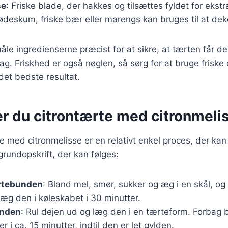
se
: Friske blade, der hakkes og tilsættes fyldet for ekst
lødeskum, friske bær eller marengs kan bruges til at de
måle ingredienserne præcist for at sikre, at tærten får de
g. Friskhed er også nøglen, så sørg for at bruge friske 
 det bedste resultat.
er du citrontærte med citronmeli
te med citronmelisse er en relativt enkel proces, der kan
 grundopskrift, der kan følges:
rtebunden
: Bland mel, smør, sukker og æg i en skål, og 
Læg den i køleskabet i 30 minutter.
unden
: Rul dejen ud og læg den i en tærteform. Forbag
 i ca. 15 minutter, indtil den er let gylden.