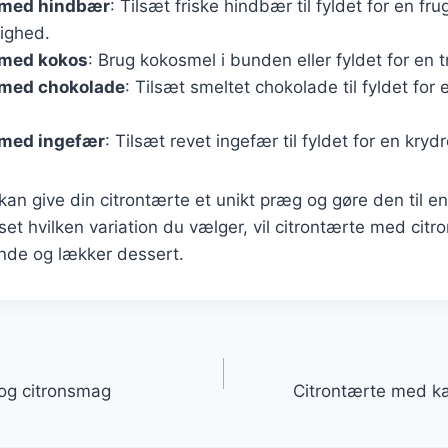
 med hindbær
: Tilsæt friske hindbær til fyldet for en frug
lighed.
 med kokos
: Brug kokosmel i bunden eller fyldet for en 
 med chokolade
: Tilsæt smeltet chokolade til fyldet for
 med ingefær
: Tilsæt revet ingefær til fyldet for en kry
kan give din citrontærte et unikt præg og gøre den til en
et hvilken variation du vælger, vil citrontærte med citro
ende og lækker dessert.
gation
og citronsmag
Citrontærte med kan