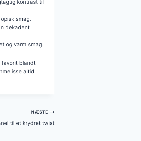
tagtig kontrast til
tropisk smag.
 en dekadent
dret og varm smag.
 favorit blandt
nmelisse altid
NÆSTE
el til et krydret twist