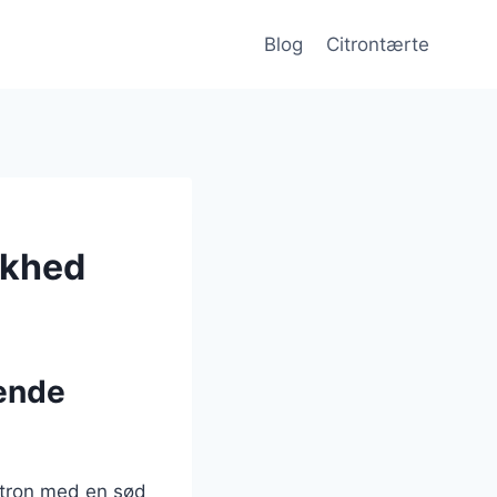
Blog
Citrontærte
skhed
kende
citron med en sød