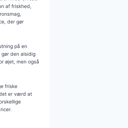
n af friskhed,
tronsmag,
ce, der gør
utning på en
 gør den alsidig
or øjet, men også
e friske
det er værd at
orskellige
ancer.