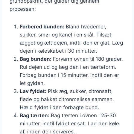
grundopskrift, der guider dig gennem
processen:
Forbered bunden:
Bland hvedemel,
sukker, smør og kanel i en skål. Tilsæt
ægget og ælt dejen, indtil den er glat. Læg
dejen i køleskabet i 30 minutter.
Bag bunden:
Forvarm ovnen til 180 grader.
Rul dejen ud og læg den i en tærteform.
Forbag bunden i 15 minutter, indtil den er
let gylden.
Lav fyldet:
Pisk æg, sukker, citronsaft,
fløde og hakket citronmelisse sammen.
Hæld fyldet i den forbagte bund.
Bag tærten:
Bag tærten i ovnen i 25-30
minutter, indtil fyldet er sat. Lad den køle
af, inden den serveres.