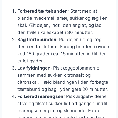
Forbered tærtebunden
: Start med at
blande hvedemel, smør, sukker og æg i en
skål. Ælt dejen, indtil den er glat, og lad
den hvile i køleskabet i 30 minutter.
Bag tærtebunden
: Rul dejen ud og læg
den i en tærteform. Forbag bunden i ovnen
ved 180 grader i ca. 15 minutter, indtil den
er let gylden.
Lav fyldningen
: Pisk æggeblommerne
sammen med sukker, citronsaft og
citronskal. Hæld blandingen i den forbagte
tærtebund og bag i yderligere 20 minutter.
Forbered marengsen
: Pisk æggehviderne
stive og tilsæt sukker lidt ad gangen, indtil
marengsen er glat og skinnende. Fordel
marengsen over den bagte tærte og bag i