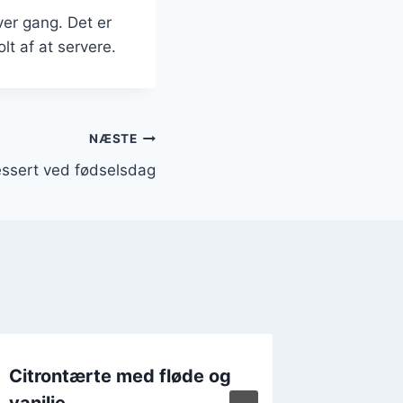
ver gang. Det er
t af at servere.
NÆSTE
dessert ved fødselsdag
Citrontærte med fløde og
Citron
vanilje
fraiche