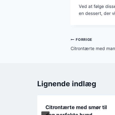
Ved at følge diss
en dessert, der v
Indlægsnavi
FORRIGE
Citrontærte med mand
Lignende indlæg
vid
Citrontærte med smør til
serthit
den perfekte bund