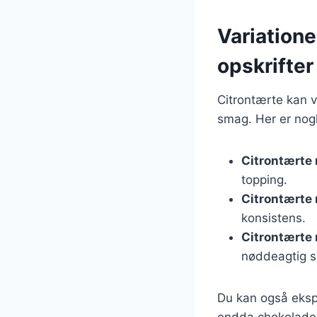
Variatione
opskrifter
Citrontærte kan v
smag. Her er nogl
Citrontærte
topping.
Citrontærte
konsistens.
Citrontærte
nøddeagtig 
Du kan også ekspe
endda chokolade.