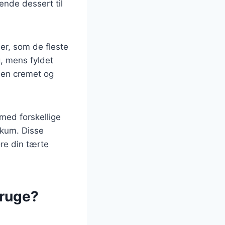
ende dessert til
er, som de fleste
, mens fyldet
r en cremet og
med forskellige
skum. Disse
øre din tærte
bruge?