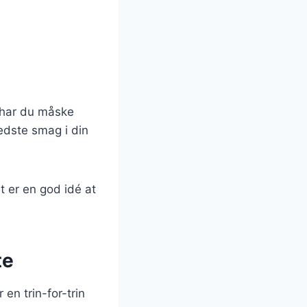
m har du måske
bedste smag i din
t er en god idé at
te
en trin-for-trin