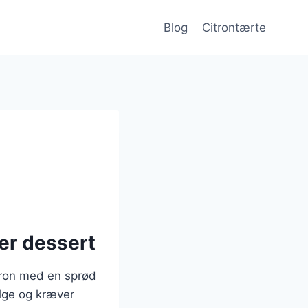
Blog
Citrontærte
ker dessert
itron med en sprød
ølge og kræver