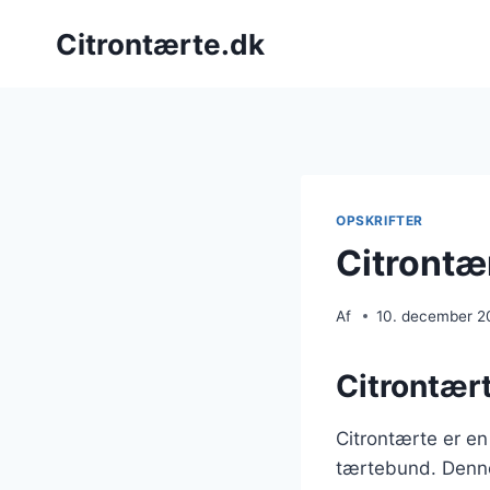
Fortsæt
Citrontærte.dk
til
indhold
OPSKRIFTER
Citrontær
Af
10. december 2
Citrontært
Citrontærte er en
tærtebund. Denne 