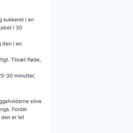
 sukkeret i en
kabet i 30
 den i en
igt. Tilsæt fløde,
25-30 minutter,
æggehviderne stive
engs. Fordel
 den er let