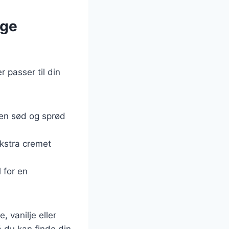
ige
 passer til din
 en sød og sprød
kstra cremet
 for en
 vanilje eller
 du kan finde din