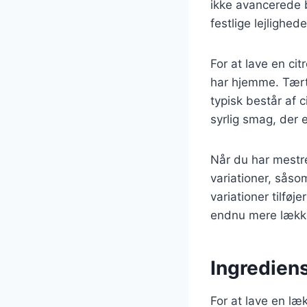
ikke avancerede b
festlige lejlighe
For at lave en ci
har hjemme. Tært
typisk består af 
syrlig smag, der 
Når du har mestr
variationer, sås
variationer tilføj
endnu mere lækk
Ingrediens
For at lave en læ