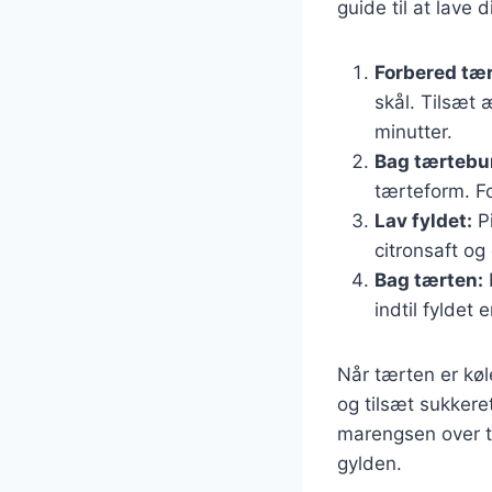
guide til at lave 
Forbered tæ
skål. Tilsæt 
minutter.
Bag tærtebu
tærteform. Fo
Lav fyldet:
Pi
citronsaft og 
Bag tærten:
indtil fyldet 
Når tærten er køl
og tilsæt sukkere
marengsen over tæ
gylden.