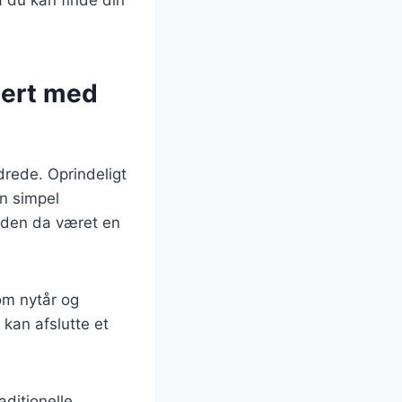
sert med
ndrede. Oprindeligt
en simpel
iden da været en
som nytår og
 kan afslutte et
aditionelle