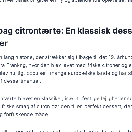
bag citrontærte: En klassisk des
er
 lang historie, der strækker sig tilbage til det 19. århu
a Frankrig, hvor den blev lavet med friske citroner og 
lev hurtigt populær i mange europæiske lande og har s
af dessertmenuer.
ntærte blevet en klassiker, især til festlige lejligheder 
friske smag af citron gør den til en perfekt dessert, der
og forfriskende måde.
tallige opskrifter og variationer af citrontærte, fra den tr