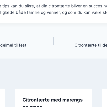
e tips kan du sikre, at din citrontærte bliver en succes h
il glæde både familie og venner, og som du kan være stol
gation
elmel til fest
Citrontærte til 
Citrontærte med marengs
og smag