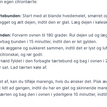
din egen citrontærte:
rtebunden:
Start med at blande hvedemelet, smørret og
ægget og ælt dejen, indtil den er glat. Læg dejen i køles
nden:
Forvarm ovnen til 180 grader. Rul dejen ud og læg
rbag bunden i 15 minutter, indtil den er let gylden.
sk æggene og sukkeret sammen, indtil det er lyst og luft
citronskal, og rør godt.
Hæld fyldet i den forbagte tærtebund og bag i ovnen i 
er sat. Lad tærten køle af.
et af, kan du tilføje marengs, hvis du ønsker det. Pisk 
t lidt ad gangen, indtil du har en glat og skinnende mar
rten og bag den i ovnen i yderligere 10 minutter, indtil