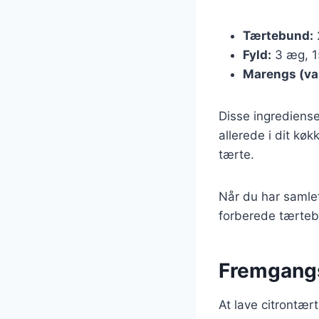
Tærtebund:
Fyld:
3 æg, 15
Marengs (val
Disse ingrediense
allerede i dit køk
tærte.
Når du har samlet
forberede tærtebu
Fremgangs
At lave citrontær