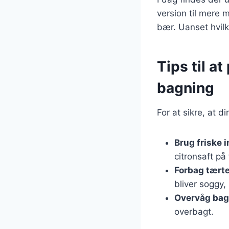
version til mere 
bær. Uanset hvilk
Tips til a
bagning
For at sikre, at d
Brug friske 
citronsaft på 
Forbag tært
bliver soggy, 
Overvåg bag
overbagt.