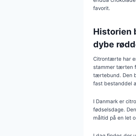
favorit.
Historien 
dybe rødd
Citrontærte har en
stammer tærten fr
tærtebund. Den b
fast bestanddel 
I Danmark er citro
fødselsdage. Den 
måltid på en let 
I dag findes der u