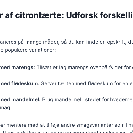
r af citrontærte: Udforsk forskell
arieres på mange måder, så du kan finde en opskrift, der
e populære variationer:
 med marengs:
Tilsæt et lag marengs ovenpå fyldet for
 med flødeskum:
Server tærten med flødeskum for en e
 med mandelmel:
Brug mandelmel i stedet for hvedemel
smag.
rimentere med at tilføje andre smagsvarianter som lime,
 Hver variation giver en ny og spændende oplevelse, så