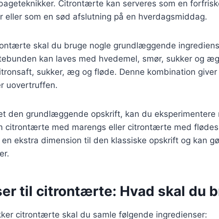
ageteknikker. Citrontærte kan serveres som en forfrisk
der eller som en sød afslutning på en hverdagsmiddag.
trontærte skal du bruge nogle grundlæggende ingrediens
ebunden kan laves med hvedemel, smør, sukker og æg
citronsaft, sukker, æg og fløde. Denne kombination give
er uovertruffen.
et den grundlæggende opskrift, kan du eksperimentere 
om citrontærte med marengs eller citrontærte med fløde
er en ekstra dimension til den klassiske opskrift og kan g
er.
er til citrontærte: Hvad skal du 
kker citrontærte skal du samle følgende ingredienser: